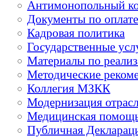
Антимонопольный к
Документы по оплате
Кадровая политика
Государственные усл
Материалы по реали
Методические реком
Коллегия МЗКК
Модернизация отрасл
Медицинская помощ
Публичная Деклараци