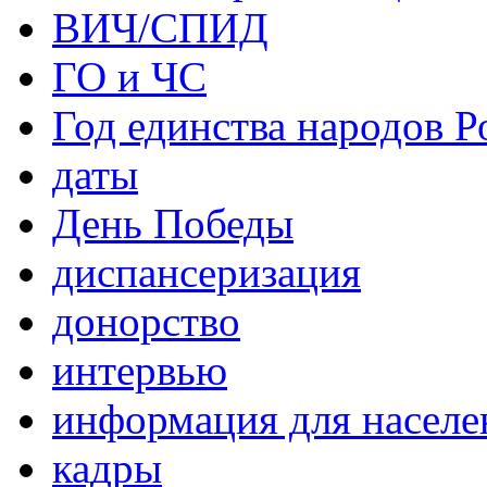
ВИЧ/СПИД
ГО и ЧС
Год единства народов Р
даты
День Победы
диспансеризация
донорство
интервью
информация для населе
кадры