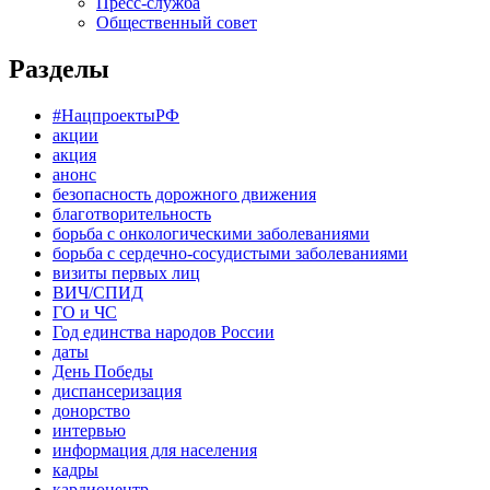
Пресс-служба
Общественный совет
Разделы
#НацпроектыРФ
акции
акция
анонс
безопасность дорожного движения
благотворительность
борьба с онкологическими заболеваниями
борьба с сердечно-сосудистыми заболеваниями
визиты первых лиц
ВИЧ/СПИД
ГО и ЧС
Год единства народов России
даты
День Победы
диспансеризация
донорство
интервью
информация для населения
кадры
кардиоцентр