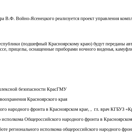
ора В.Ф. Войно-Ясенецкого реализуется проект управления ком
еспублики (подшефный Красноярскому краю) будут переданы ав
ассе, прицелы, оснащенные приборами ночного виденья, камуфл
плексной безопасности КрасГМУ
авоохранения Красноярского края
го народного фронта в Красноярском крае, , гл. врач КГБУЗ «
 исполкома Общероссийского народного фронта в Красноярском
оте регионального исполкома общероссийского народного фронт