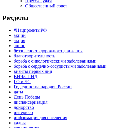
Пресс-служба
Общественный совет
Разделы
#НацпроектыРФ
акции
акция
анонс
безопасность дорожного движения
благотворительность
борьба с онкологическими заболеваниями
борьба с сердечно-сосудистыми заболеваниями
визиты первых лиц
ВИЧ/СПИД
ГО и ЧС
Год единства народов России
даты
День Победы
диспансеризация
донорство
интервью
информация для населения
кадры
кардиоцентр