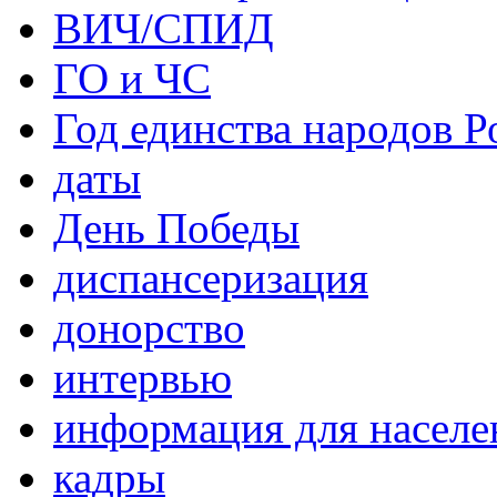
ВИЧ/СПИД
ГО и ЧС
Год единства народов Р
даты
День Победы
диспансеризация
донорство
интервью
информация для населе
кадры