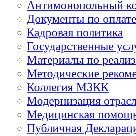
Антимонопольный к
Документы по оплате
Кадровая политика
Государственные усл
Материалы по реали
Методические реком
Коллегия МЗКК
Модернизация отрасл
Медицинская помощ
Публичная Деклараци