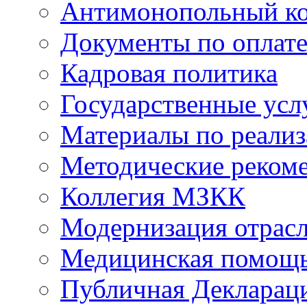
Антимонопольный к
Документы по оплате
Кадровая политика
Государственные усл
Материалы по реали
Методические реком
Коллегия МЗКК
Модернизация отрасл
Медицинская помощ
Публичная Деклараци