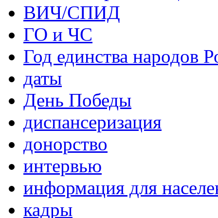
ВИЧ/СПИД
ГО и ЧС
Год единства народов Р
даты
День Победы
диспансеризация
донорство
интервью
информация для населе
кадры