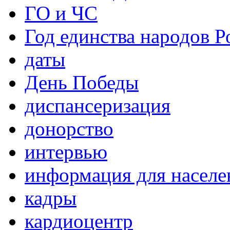
ГО и ЧС
Год единства народов Р
даты
День Победы
диспансеризация
донорство
интервью
информация для населе
кадры
кардиоцентр