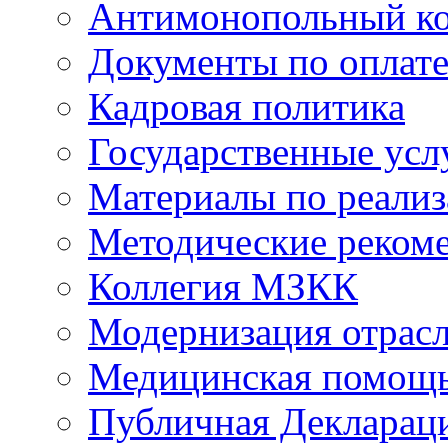
Антимонопольный к
Документы по оплате
Кадровая политика
Государственные усл
Материалы по реали
Методические реком
Коллегия МЗКК
Модернизация отрасл
Медицинская помощ
Публичная Деклараци