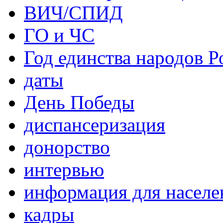
ВИЧ/СПИД
ГО и ЧС
Год единства народов Р
даты
День Победы
диспансеризация
донорство
интервью
информация для населе
кадры