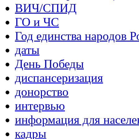
ВИЧ/СПИД
ГО и ЧС
Год единства народов Р
даты
День Победы
диспансеризация
донорство
интервью
информация для населе
кадры