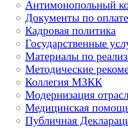
Антимонопольный к
Документы по оплате
Кадровая политика
Государственные усл
Материалы по реали
Методические реком
Коллегия МЗКК
Модернизация отрасл
Медицинская помощ
Публичная Деклараци