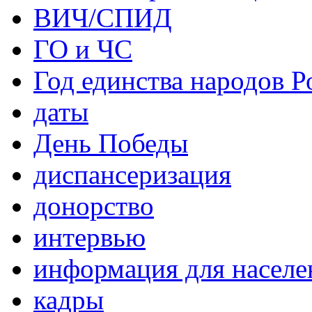
ВИЧ/СПИД
ГО и ЧС
Год единства народов Р
даты
День Победы
диспансеризация
донорство
интервью
информация для населе
кадры