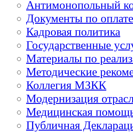
Антимонопольный к
Документы по оплате
Кадровая политика
Государственные усл
Материалы по реали
Методические реком
Коллегия МЗКК
Модернизация отрасл
Медицинская помощ
Публичная Деклараци