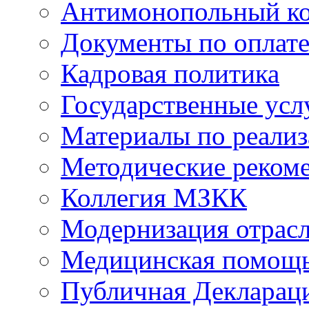
Антимонопольный к
Документы по оплате
Кадровая политика
Государственные усл
Материалы по реали
Методические реком
Коллегия МЗКК
Модернизация отрасл
Медицинская помощ
Публичная Деклараци