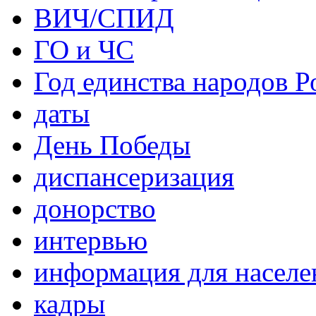
ВИЧ/СПИД
ГО и ЧС
Год единства народов Р
даты
День Победы
диспансеризация
донорство
интервью
информация для населе
кадры