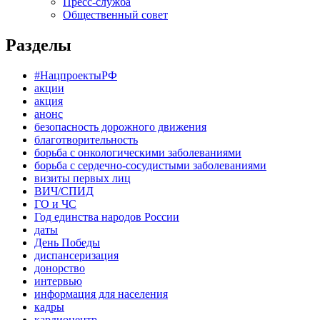
Пресс-служба
Общественный совет
Разделы
#НацпроектыРФ
акции
акция
анонс
безопасность дорожного движения
благотворительность
борьба с онкологическими заболеваниями
борьба с сердечно-сосудистыми заболеваниями
визиты первых лиц
ВИЧ/СПИД
ГО и ЧС
Год единства народов России
даты
День Победы
диспансеризация
донорство
интервью
информация для населения
кадры
кардиоцентр