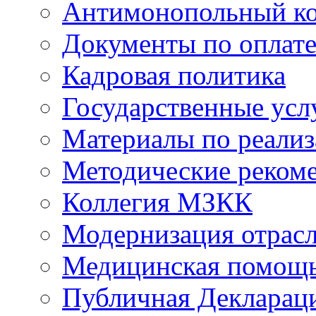
Антимонопольный к
Документы по оплате
Кадровая политика
Государственные усл
Материалы по реали
Методические реком
Коллегия МЗКК
Модернизация отрасл
Медицинская помощ
Публичная Деклараци