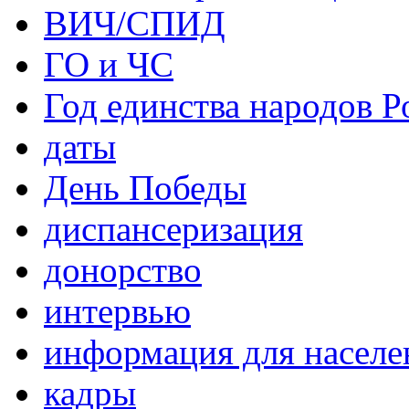
ВИЧ/СПИД
ГО и ЧС
Год единства народов Р
даты
День Победы
диспансеризация
донорство
интервью
информация для населе
кадры