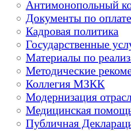
Антимонопольный к
Документы по оплате
Кадровая политика
Государственные усл
Материалы по реали
Методические реком
Коллегия МЗКК
Модернизация отрасл
Медицинская помощ
Публичная Деклараци