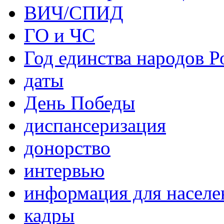
ВИЧ/СПИД
ГО и ЧС
Год единства народов Р
даты
День Победы
диспансеризация
донорство
интервью
информация для населе
кадры