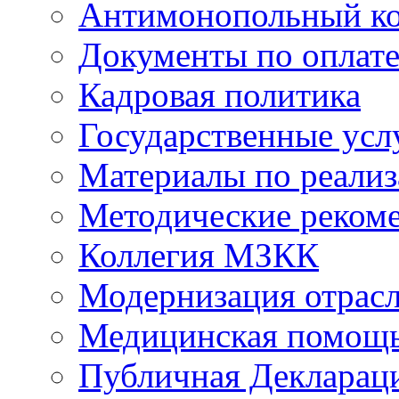
Антимонопольный к
Документы по оплате
Кадровая политика
Государственные усл
Материалы по реали
Методические реком
Коллегия МЗКК
Модернизация отрасл
Медицинская помощ
Публичная Деклараци