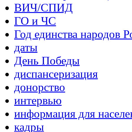
ВИЧ/СПИД
ГО и ЧС
Год единства народов Р
даты
День Победы
диспансеризация
донорство
интервью
информация для населе
кадры