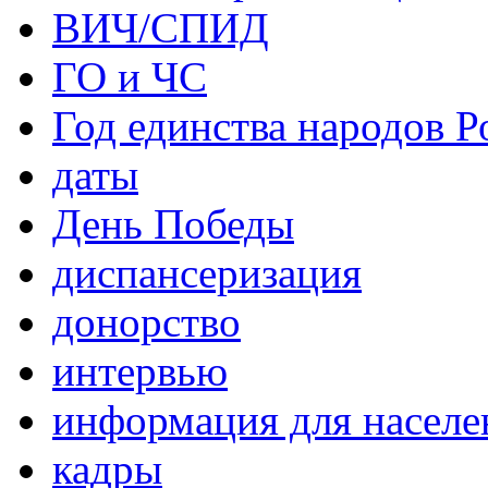
ВИЧ/СПИД
ГО и ЧС
Год единства народов Р
даты
День Победы
диспансеризация
донорство
интервью
информация для населе
кадры