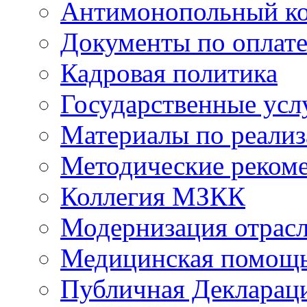
Антимонопольный к
Документы по оплате
Кадровая политика
Государственные усл
Материалы по реали
Методические реком
Коллегия МЗКК
Модернизация отрасл
Медицинская помощ
Публичная Деклараци