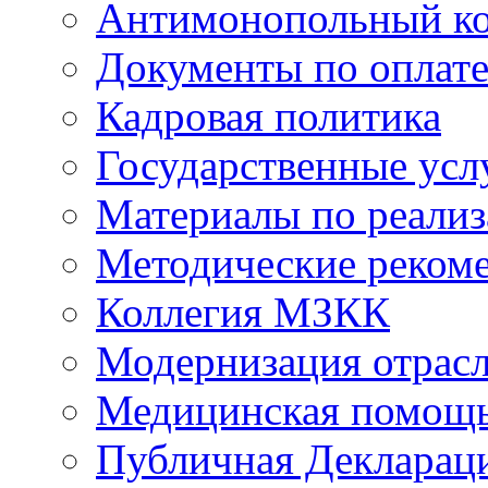
Антимонопольный к
Документы по оплате
Кадровая политика
Государственные усл
Материалы по реали
Методические реком
Коллегия МЗКК
Модернизация отрасл
Медицинская помощ
Публичная Деклараци