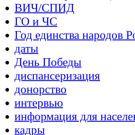
ВИЧ/СПИД
ГО и ЧС
Год единства народов Р
даты
День Победы
диспансеризация
донорство
интервью
информация для населе
кадры