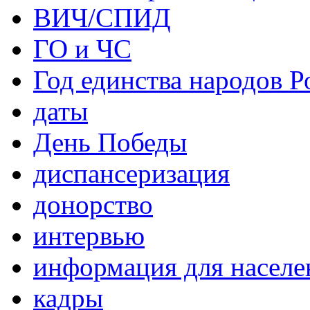
ВИЧ/СПИД
ГО и ЧС
Год единства народов Р
даты
День Победы
диспансеризация
донорство
интервью
информация для населе
кадры