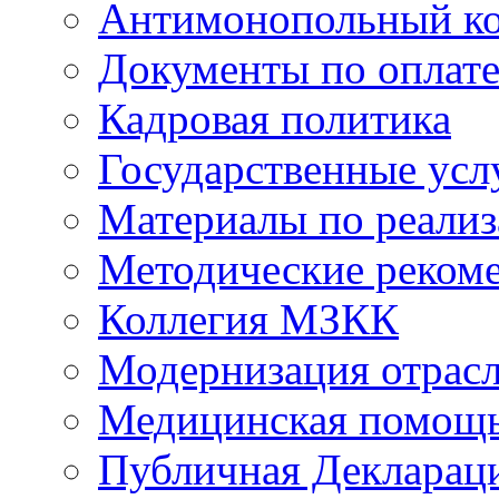
Антимонопольный к
Документы по оплате
Кадровая политика
Государственные усл
Материалы по реали
Методические реком
Коллегия МЗКК
Модернизация отрасл
Медицинская помощ
Публичная Деклараци