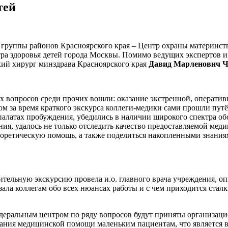
тей
группы районов Красноярского края – Центр охраны материнств
а здоровья детей города Москвы. Помимо ведущих экспертов из
ий хирург минздрава Красноярского края
Давид Марленович Ч
х вопросов среди прочих вошли: оказание экстренной, оператив
м за время краткого экскурса коллеги-медики сами прошли путё
 палатах пробуждения, убедились в наличии широкого спектра о
ния, удалось не только отследить качество предоставляемой ме
 теоретическую помощь, а также поделиться накопленными знани
ительную экскурсию провела и.о. главного врача учреждения, 
зала коллегам обо всех нюансах работы и с чем приходится стал
 федеральным центром по ряду вопросов будут приняты организ
азания медицинской помощи маленьким пациентам, что является