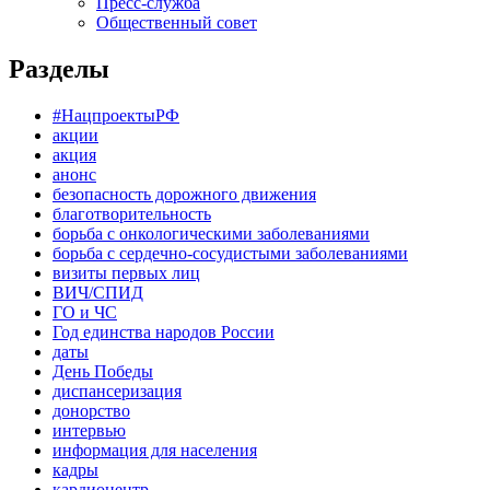
Пресс-служба
Общественный совет
Разделы
#НацпроектыРФ
акции
акция
анонс
безопасность дорожного движения
благотворительность
борьба с онкологическими заболеваниями
борьба с сердечно-сосудистыми заболеваниями
визиты первых лиц
ВИЧ/СПИД
ГО и ЧС
Год единства народов России
даты
День Победы
диспансеризация
донорство
интервью
информация для населения
кадры
кардиоцентр