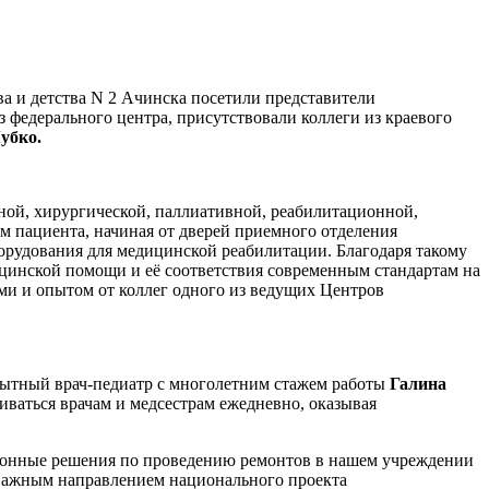
а и детства N 2 Ачинска посетили представители
 федерального центра, присутствовали коллеги из краевого
убко.
ной, хирургической, паллиативной, реабилитационной,
м пациента, начиная от дверей приемного отделения
борудования для медицинской реабилитации. Благодаря такому
дицинской помощи и её соответствия современным стандартам на
ями и опытом от коллег одного из ведущих Центров
опытный врач-педиатр с многолетним стажем работы
Галина
киваться врачам и медсестрам ежедневно, оказывая
ационные решения по проведению ремонтов в нашем учреждении
 важным направлением национального проекта