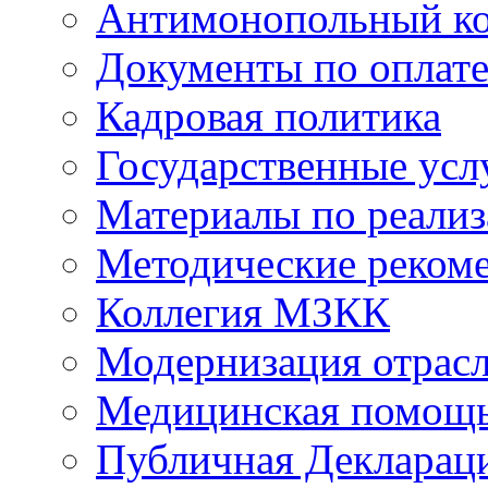
Антимонопольный к
Документы по оплате
Кадровая политика
Государственные усл
Материалы по реали
Методические реком
Коллегия МЗКК
Модернизация отрасл
Медицинская помощ
Публичная Деклараци