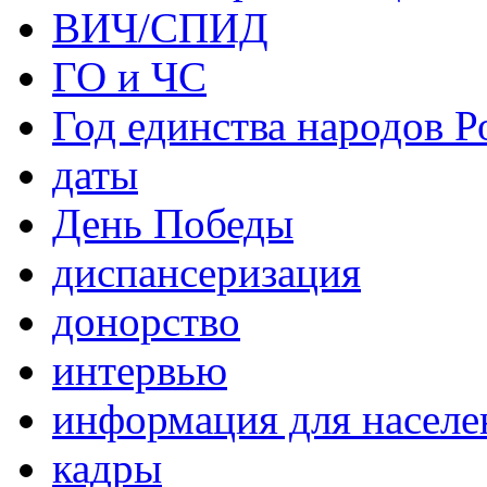
ВИЧ/СПИД
ГО и ЧС
Год единства народов Р
даты
День Победы
диспансеризация
донорство
интервью
информация для населе
кадры