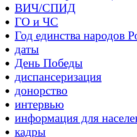
ВИЧ/СПИД
ГО и ЧС
Год единства народов Р
даты
День Победы
диспансеризация
донорство
интервью
информация для населе
кадры