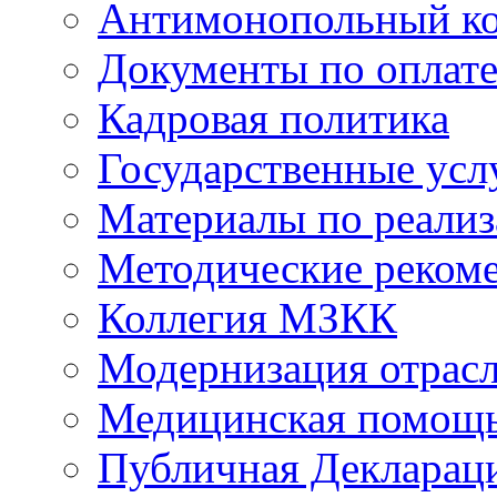
Антимонопольный к
Документы по оплате
Кадровая политика
Государственные усл
Материалы по реали
Методические реком
Коллегия МЗКК
Модернизация отрасл
Медицинская помощ
Публичная Деклараци