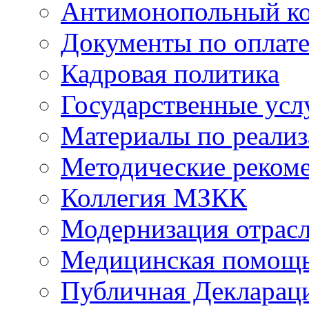
Антимонопольный к
Документы по оплате
Кадровая политика
Государственные усл
Материалы по реали
Методические реком
Коллегия МЗКК
Модернизация отрасл
Медицинская помощ
Публичная Деклараци