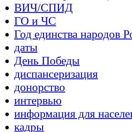
ВИЧ/СПИД
ГО и ЧС
Год единства народов Р
даты
День Победы
диспансеризация
донорство
интервью
информация для населе
кадры