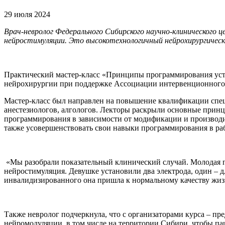
29 июля 2024
Врач-невролог Федерального Сибирского научно-клинического
нейростимуляции. Это высокотехнологичный нейрохирургически
Практический мастер-класс «Принципы программирования устр
нейрохирургии при поддержке Ассоциации интервенционного 
Мастер-класс был направлен на повышение квалификации спец
анестезиологов, алгологов. Лекторы раскрыли основные прин
программирования в зависимости от модификации и производит
также усовершенствовать свои навыки программирования в раб
«Мы разобрали показательный клинический случай. Молодая па
нейростимуляция. Девушке установили два электрода, один – дл
инвалидизированного она пришла к нормальному качеству жиз
Также невролог подчеркнула, что с организаторами курса – п
нейромодуляции, в том числе на территории Сибири, чтобы пац