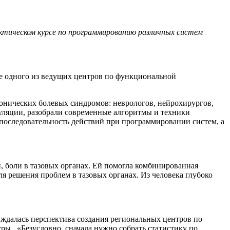
актическом курсе по программированию различных систем
е одного из ведущих центров по функциональной
нических болевых синдромов: неврологов, нейрохирургов,
ляции, разобрали современные алгоритмы и техники
последовательность действий при программировании систем, а
, боли в тазовых органах. Ей помогла комбинированная
ля решения проблем в тазовых органах. Из человека глубоко
уждалась перспектива создания региональных центров по
ры. «Безусловно, сначала нужно собрать статистику по