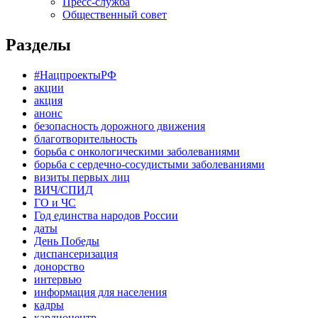
Пресс-служба
Общественный совет
Разделы
#НацпроектыРФ
акции
акция
анонс
безопасность дорожного движения
благотворительность
борьба с онкологическими заболеваниями
борьба с сердечно-сосудистыми заболеваниями
визиты первых лиц
ВИЧ/СПИД
ГО и ЧС
Год единства народов России
даты
День Победы
диспансеризация
донорство
интервью
информация для населения
кадры
кардиоцентр