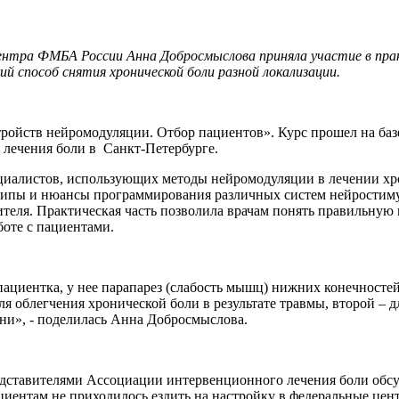
 центра ФМБА России Анна Добросмыслова приняла участие в пр
й способ снятия хронической боли разной локализации.
ойств нейромодуляции. Отбор пациентов». Курс прошел на баз
лечения боли в Санкт-Петербурге.
иалистов, использующих методы нейромодуляции в лечении хро
ципы и нюансы программирования различных систем нейростиму
еля. Практическая часть позволила врачам понять правильную 
оте с пациентами.
циентка, у нее парапарез (слабость мышц) нижних конечностей
я облегчения хронической боли в результате травмы, второй – д
ни», - поделилась Анна Доброcмыслова.
редставителями Ассоциации интервенционного лечения боли обс
иентам не приходилось ездить на настройку в федеральные цент