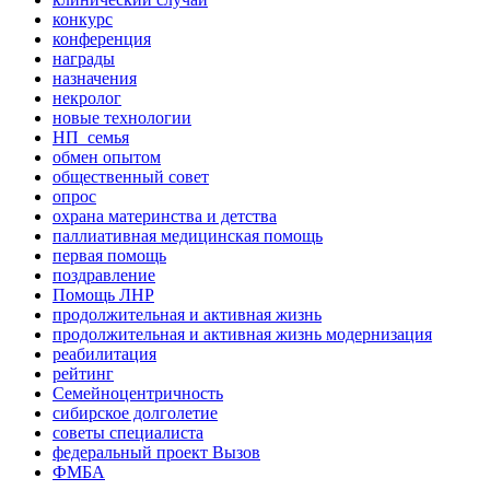
конкурс
конференция
награды
назначения
некролог
новые технологии
НП_семья
обмен опытом
общественный совет
опрос
охрана материнства и детства
паллиативная медицинская помощь
первая помощь
поздравление
Помощь ЛНР
продолжительная и активная жизнь
продолжительная и активная жизнь модернизация
реабилитация
рейтинг
Семейноцентричность
сибирское долголетие
советы специалиста
федеральный проект Вызов
ФМБА