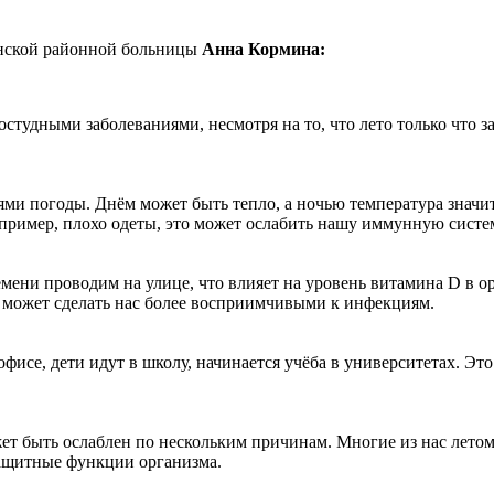
анской районной больницы
Анна Кормина:
студными заболеваниями, несмотря на то, что лето только что за
ми погоды. Днём может быть тепло, а ночью температура значит
пример, плохо одеты, это может ослабить нашу иммунную систем
емени проводим на улице, что влияет на уровень витамина D в 
 может сделать нас более восприимчивыми к инфекциям.
исе, дети идут в школу, начинается учёба в университетах. Это
т быть ослаблен по нескольким причинам. Многие из нас летом
защитные функции организма.