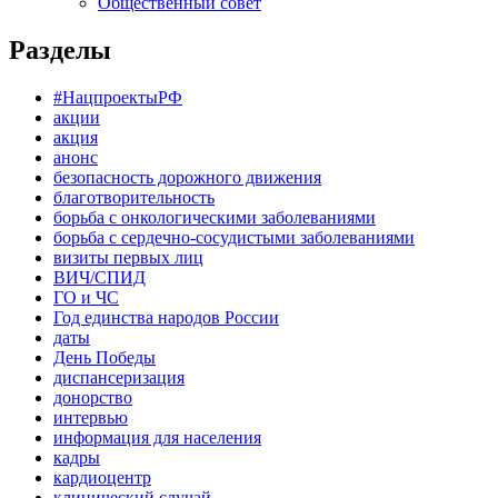
Общественный совет
Разделы
#НацпроектыРФ
акции
акция
анонс
безопасность дорожного движения
благотворительность
борьба с онкологическими заболеваниями
борьба с сердечно-сосудистыми заболеваниями
визиты первых лиц
ВИЧ/СПИД
ГО и ЧС
Год единства народов России
даты
День Победы
диспансеризация
донорство
интервью
информация для населения
кадры
кардиоцентр
клинический случай