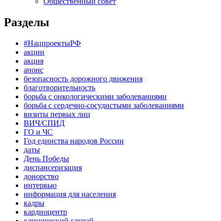
Общественный совет
Разделы
#НацпроектыРФ
акции
акция
анонс
безопасность дорожного движения
благотворительность
борьба с онкологическими заболеваниями
борьба с сердечно-сосудистыми заболеваниями
визиты первых лиц
ВИЧ/СПИД
ГО и ЧС
Год единства народов России
даты
День Победы
диспансеризация
донорство
интервью
информация для населения
кадры
кардиоцентр
клинический случай