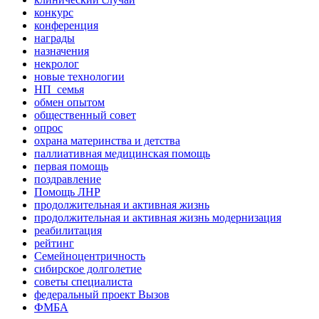
конкурс
конференция
награды
назначения
некролог
новые технологии
НП_семья
обмен опытом
общественный совет
опрос
охрана материнства и детства
паллиативная медицинская помощь
первая помощь
поздравление
Помощь ЛНР
продолжительная и активная жизнь
продолжительная и активная жизнь модернизация
реабилитация
рейтинг
Семейноцентричность
сибирское долголетие
советы специалиста
федеральный проект Вызов
ФМБА