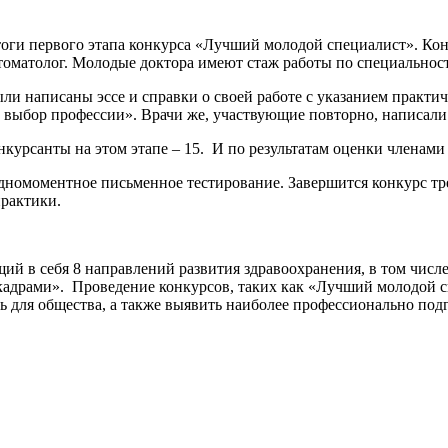
оги первого этапа конкурса «Лучший молодой специалист». Конк
томатолог. Молодые доктора имеют стаж работы по специальности
ыли написаны эссе и справки о своей работе с указанием практ
 выбор профессии». Врачи же, участвующие повторно, написали 
нкурсанты на этом этапе – 15. И по результатам оценки членам
 одномоментное письменное тестирование. Завершится конкурс т
практики.
щий в себя 8 направлений развития здравоохранения, в том чис
драми». Проведение конкурсов, таких как «Лучший молодой сп
ть для общества, а также выявить наиболее профессионально по