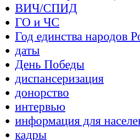
ВИЧ/СПИД
ГО и ЧС
Год единства народов Р
даты
День Победы
диспансеризация
донорство
интервью
информация для населе
кадры