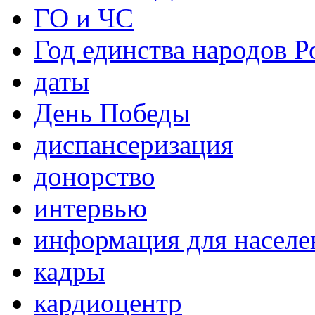
ГО и ЧС
Год единства народов Р
даты
День Победы
диспансеризация
донорство
интервью
информация для населе
кадры
кардиоцентр