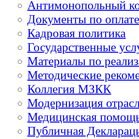
Антимонопольный к
Документы по оплате
Кадровая политика
Государственные усл
Материалы по реали
Методические реком
Коллегия МЗКК
Модернизация отрасл
Медицинская помощ
Публичная Деклараци