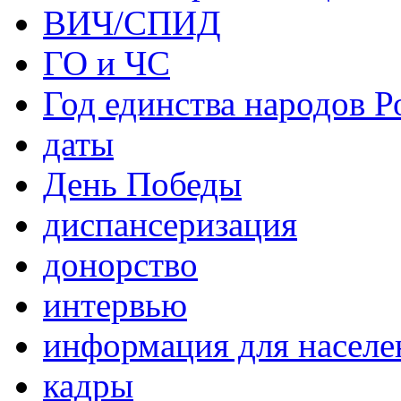
ВИЧ/СПИД
ГО и ЧС
Год единства народов Р
даты
День Победы
диспансеризация
донорство
интервью
информация для населе
кадры