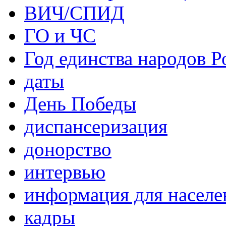
ВИЧ/СПИД
ГО и ЧС
Год единства народов Р
даты
День Победы
диспансеризация
донорство
интервью
информация для населе
кадры