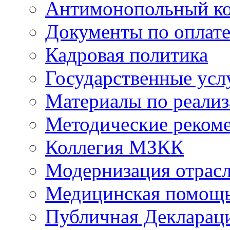
Антимонопольный к
Документы по оплате
Кадровая политика
Государственные усл
Материалы по реали
Методические реком
Коллегия МЗКК
Модернизация отрасл
Медицинская помощ
Публичная Деклараци