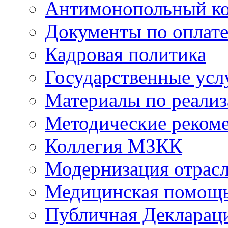
Антимонопольный к
Документы по оплате
Кадровая политика
Государственные усл
Материалы по реали
Методические реком
Коллегия МЗКК
Модернизация отрасл
Медицинская помощ
Публичная Деклараци