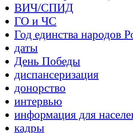
ВИЧ/СПИД
ГО и ЧС
Год единства народов Р
даты
День Победы
диспансеризация
донорство
интервью
информация для населе
кадры