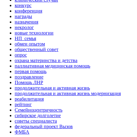
конкурс
конференция
награды
назначения
некролог
новые технологии
НП_семья
обмен опытом
общественный совет
опрос
охрана материнства и детства
паллиативная медицинская помощь
первая помощь
поздравление
Помощь ЛНР
продолжительная и активная жизнь
продолжительная и активная жизнь модернизация
реабилитация
рейтинг
Семейноцентричность
сибирское долголетие
советы специалиста
федеральный проект Вызов
ФМБА