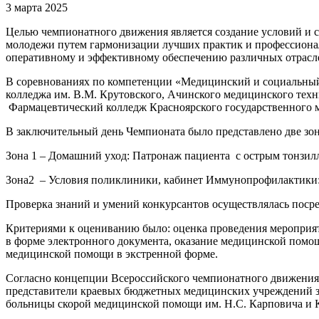
3 марта 2025
Целью чемпионатного движения является создание условий и
молодежи путем гармонизации лучших практик и профессионал
оперативному и эффективному обеспечению различных отрас
В соревнованиях по компетенции «Медицинский и социальный
колледжа им. В.М. Крутовского, Ачинского медицинского тех
Фармацевтический колледж Красноярского государственного 
В заключительный день Чемпионата было представлено две зо
Зона 1 – Домашний уход: Патронаж пациента с острым тонзилл
Зона2 – Условия поликлиники, кабинет Иммунопрофилактики
Проверка знаний и умений конкурсантов осуществлялась поср
Критериями к оцениванию было: оценка проведения мероприят
в форме электронного документа, оказание медицинской помощи
медицинской помощи в экстренной форме.
Согласно концепции Всероссийского чемпионатного движения 
представители краевых бюджетных медицинских учреждений з
больницы скорой медицинской помощи им. Н.С. Карповича и