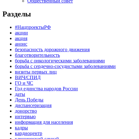
Общественный совет
Разделы
#НацпроектыРФ
акции
акция
анонс
безопасность дорожного движения
благотворительность
борьба с онкологическими заболеваниями
борьба с сердечно-сосудистыми заболеваниями
визиты первых лиц
ВИЧ/СПИД
ГО и ЧС
Год единства народов России
даты
День Победы
диспансеризация
донорство
интервью
информация для населения
кадры
кардиоцентр
клинический случай