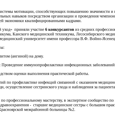
 системы мотивации, способствующих повышению значимости и 
ьных навыков посредством организации и проведения чемпионат
лей экономики квалифицированными кадрами.
 уход» приняли участие
6 конкурсантов
из средних профессио
никума, Канского медицинский техникума, Лесосибирского мед
медицинский университет имени профессора В.Ф. Войно-Ясенец
ны:
итом (ангиной) на дому.
: Проведение иммунопрофилактики инфекционных заболеваний 
едством оценки выполнения практической работы.
ий по профилактике инфекций связанной с оказанием медицинс
, осуществление сестринского ухода и наблюдения за пациентам
по профессиональному мастерству, в экспертное сообщество по
дравоохранения - старшие медицинские сестры с большим пра
 Красноярской межрайонной больницы №2.