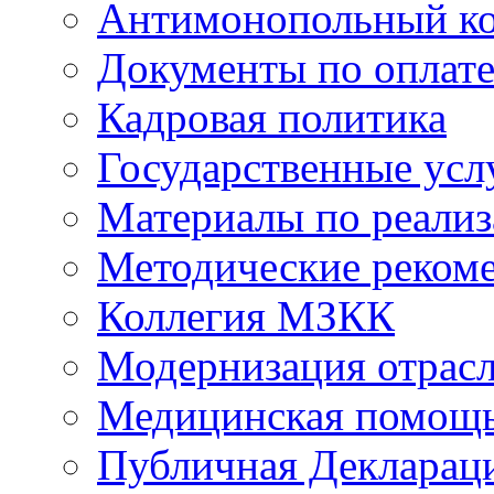
Антимонопольный к
Документы по оплате
Кадровая политика
Государственные усл
Материалы по реали
Методические реком
Коллегия МЗКК
Модернизация отрасл
Медицинская помощ
Публичная Деклараци