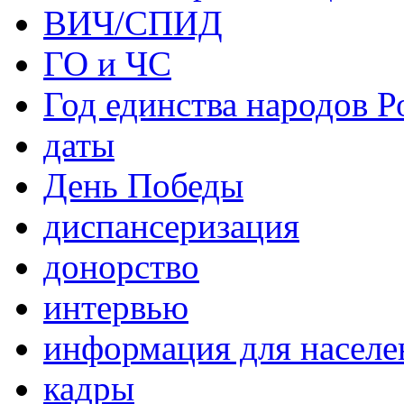
ВИЧ/СПИД
ГО и ЧС
Год единства народов Р
даты
День Победы
диспансеризация
донорство
интервью
информация для населе
кадры