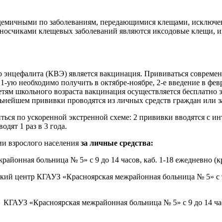
эндемичными по заболеваниям, передающимися клещами, исключ
осчиками клещевых заболеваний являются иксодовые клещи, и
энцефалита (КВЭ) является вакцинация. Прививаться современ
1-ую необходимо получить в октябре-ноябре, 2-е введение в февр
 Детям школьного возраста вакцинация осуществляется бесплатно 
ьнейшем прививки проводятся из личных средств граждан или за 
ься по ускоренной экстренной схеме: 2 прививки вводятся с ин
дят 1 раз в 3 года.
ии взрослого населения
за личные средства:
айонная больница № 5» с 9 до 14 часов, каб. 1-18 ежедневно (кр
ский центр КГАУЗ «Красноярская межрайонная больница № 5» с 9 
 КГАУЗ «Красноярская межрайонная больница № 5» с 9 до 14 часов