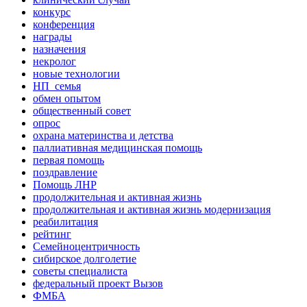
конкурс
конференция
награды
назначения
некролог
новые технологии
НП_семья
обмен опытом
общественный совет
опрос
охрана материнства и детства
паллиативная медицинская помощь
первая помощь
поздравление
Помощь ЛНР
продолжительная и активная жизнь
продолжительная и активная жизнь модернизация
реабилитация
рейтинг
Семейноцентричность
сибирское долголетие
советы специалиста
федеральный проект Вызов
ФМБА