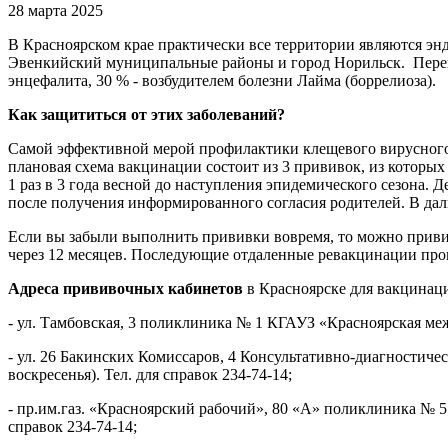
28 марта 2025
В Красноярском крае практически все территории являются 
Эвенкийский муниципальные районы и город Норильск. Перен
энцефалита, 30 % - возбудителем болезни Лайма (боррелиоза).
Как защититься от этих заболеваний?
Самой эффективной мерой профилактики клещевого вирусного 
плановая схема вакцинации состоит из 3 прививок, из которых 
1 раз в 3 года весной до наступления эпидемического сезона.
после получения информированного согласия родителей. В дал
Если вы забыли выполнить прививки вовремя, то можно привит
через 12 месяцев. Последующие отдаленные ревакцинации прово
Адреса прививочных кабинетов
в Красноярске для вакцинац
- ул. Тамбовская, 3 поликлиника № 1 КГАУЗ «Красноярская межр
- ул. 26 Бакинских Комиссаров, 4 Консультативно-диагностиче
воскресенья). Тел. для справок 234-74-14;
- пр.им.газ. «Красноярский рабочий», 80 «А» поликлиника № 5
справок 234-74-14;