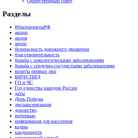
Общественный совет
Разделы
#НацпроектыРФ
акции
акция
анонс
безопасность дорожного движения
благотворительность
борьба с онкологическими заболеваниями
борьба с сердечно-сосудистыми заболеваниями
визиты первых лиц
ВИЧ/СПИД
ГО и ЧС
Год единства народов России
даты
День Победы
диспансеризация
донорство
интервью
информация для населения
кадры
кардиоцентр
клинический случай