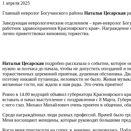
1 апреля 2025
Главный невролог Богучанского района
Наталья Цесарская
ра
Заведующая неврологическим отделением – врач-невролог Бог
работник здравоохранения Красноярского края». Награждение 
лично приветствовал виновниц торжества.
Наталья Цесарская
подробно рассказала о событии, которое о
нужно за полчаса до начала, чтобы не допустить опозданий и 
торжественных церемоний приятная, душевная обстановка. Два 
поэтому никакой путаницы, неловкости не было. Живая музыка 
желанные гости, нас ждали и нам рады. Это очень приятно!
Ровно в 14.00 ведущий объявил губернатора Красноярского кра
вставать и начал выступление с поздравления с 8 Марта. Губерн
с него глаз. Михаил Михайлович очень приятен в общении, о
Среди награждённых люди разных профессий. Врачей было трое
Меня восхищают женщины, которые руководят большими предп
Когда меня пригласили на сцену, я, конечно, волновалась. Поб