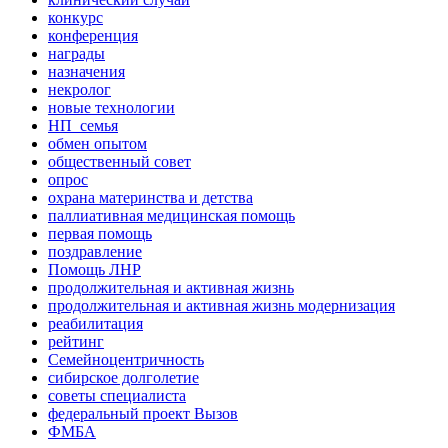
конкурс
конференция
награды
назначения
некролог
новые технологии
НП_семья
обмен опытом
общественный совет
опрос
охрана материнства и детства
паллиативная медицинская помощь
первая помощь
поздравление
Помощь ЛНР
продолжительная и активная жизнь
продолжительная и активная жизнь модернизация
реабилитация
рейтинг
Семейноцентричность
сибирское долголетие
советы специалиста
федеральный проект Вызов
ФМБА