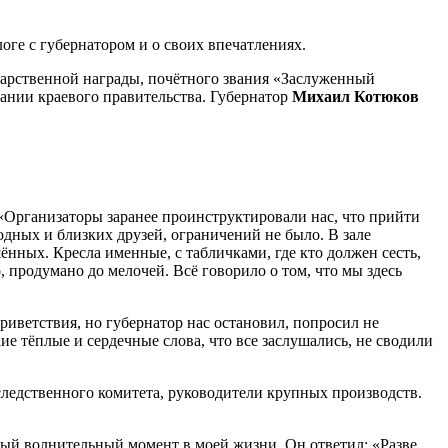
оге с губернатором и о своих впечатлениях.
дарственной награды, почётного звания «Заслуженный
ании краевого правительства. Губернатор
Михаил Котюков
 «Организаторы заранее проинструктировали нас, что прийти
одных и близких друзей, ограничений не было. В зале
нных. Кресла именные, с табличками, где кто должен сесть,
 продумано до мелочей. Всё говорило о том, что мы здесь
иветствия, но губернатор нас остановил, попросил не
кие тёплые и сердечные слова, что все заслушались, не сводили
следственного комитета, руководители крупных производств.
самый волнительный момент в моей жизни. Он ответил: «Разве