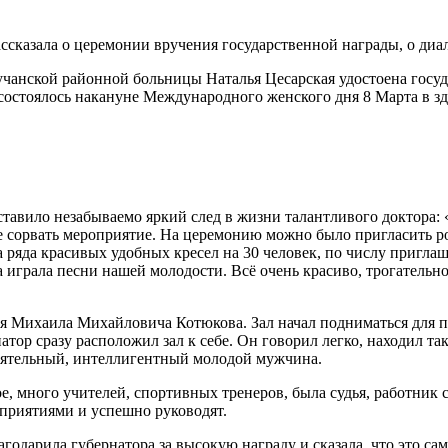
ссказала о церемонии вручения государственной награды, о диал
учанской районной больницы Наталья Цесарская удостоена госу
состоялось накануне Международного женского дня 8 Марта в зд
ставило незабываемо яркий след в жизни талантливого доктора:
не сорвать мероприятие. На церемонию можно было пригласить р
ряда красивых удобных кресел на 30 человек, по числу приглашё
играла песни нашей молодости. Всё очень красиво, трогательно,
я Михаила Михайловича Котюкова. Зал начал подниматься для пр
атор сразу расположил зал к себе. Он говорил легко, находил та
баятельный, интеллигентный молодой мужчина.
, много учителей, спортивных тренеров, была судья, работник 
риятиями и успешно руководят.
лагодарила губернатора за высокую награду и сказала, что это 