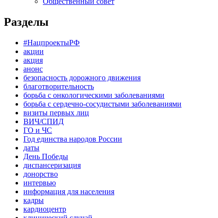
Общественный совет
Разделы
#НацпроектыРФ
акции
акция
анонс
безопасность дорожного движения
благотворительность
борьба с онкологическими заболеваниями
борьба с сердечно-сосудистыми заболеваниями
визиты первых лиц
ВИЧ/СПИД
ГО и ЧС
Год единства народов России
даты
День Победы
диспансеризация
донорство
интервью
информация для населения
кадры
кардиоцентр
клинический случай