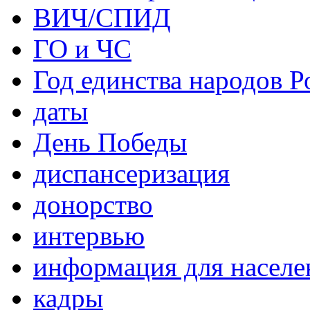
ВИЧ/СПИД
ГО и ЧС
Год единства народов Р
даты
День Победы
диспансеризация
донорство
интервью
информация для населе
кадры