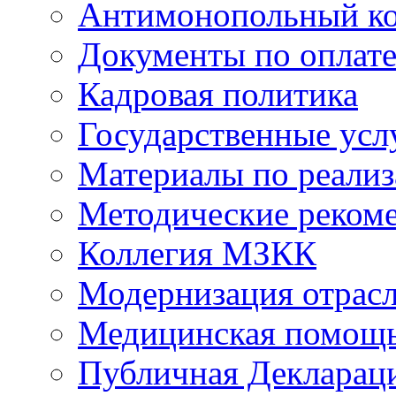
Антимонопольный к
Документы по оплате
Кадровая политика
Государственные усл
Материалы по реали
Методические реком
Коллегия МЗКК
Модернизация отрасл
Медицинская помощ
Публичная Деклараци