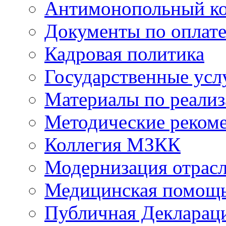
Антимонопольный к
Документы по оплате
Кадровая политика
Государственные усл
Материалы по реали
Методические реком
Коллегия МЗКК
Модернизация отрасл
Медицинская помощ
Публичная Деклараци