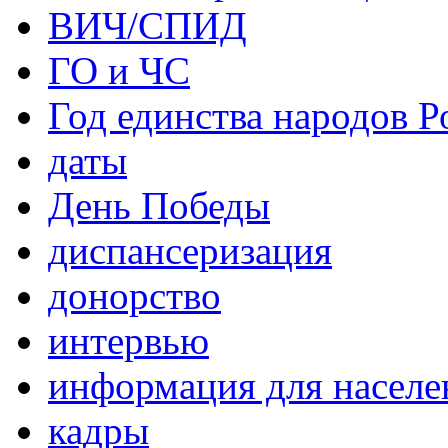
ВИЧ/СПИД
ГО и ЧС
Год единства народов Р
даты
День Победы
диспансеризация
донорство
интервью
информация для населе
кадры