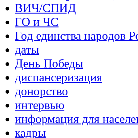
ВИЧ/СПИД
ГО и ЧС
Год единства народов Р
даты
День Победы
диспансеризация
донорство
интервью
информация для населе
кадры