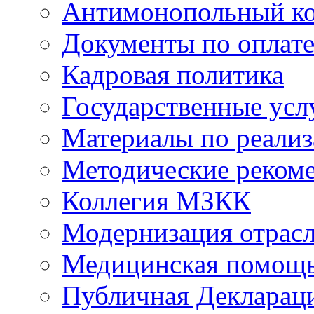
Антимонопольный к
Документы по оплате
Кадровая политика
Государственные усл
Материалы по реали
Методические реком
Коллегия МЗКК
Модернизация отрасл
Медицинская помощ
Публичная Деклараци