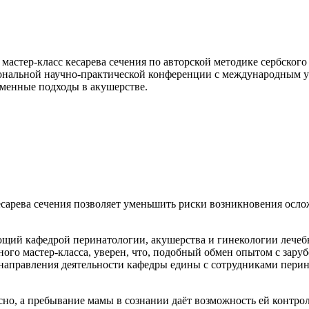
 мастер-класс кесарева сечения по авторской методике сербског
нальной научно-практической конференции с международным уч
еменные подходы в акушерстве.
есарева сечения позволяет уменьшить риски возникновения осл
ющий кафедрой перинатологии, акушерства и гинекологии лечебн
ного мастер-класса, уверен, что, подобный обмен опытом с зар
направления деятельности кафедры едины с сотрудниками перин
сно, а пребывание мамы в сознании даёт возможность ей контрол