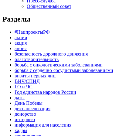
Пресс-служба
Общественный совет
Разделы
#НацпроектыРФ
акции
акция
анонс
безопасность дорожного движения
благотворительность
борьба с онкологическими заболеваниями
борьба с сердечно-сосудистыми заболеваниями
визиты первых лиц
ВИЧ/СПИД
ГО и ЧС
Год единства народов России
даты
День Победы
диспансеризация
донорство
интервью
информация для населения
кадры
кардиоцентр