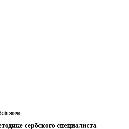
 Вейновича
етодике сербского специалиста