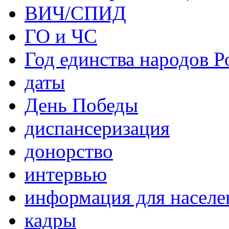
ВИЧ/СПИД
ГО и ЧС
Год единства народов Р
даты
День Победы
диспансеризация
донорство
интервью
информация для населе
кадры