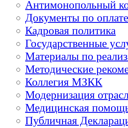
Антимонопольный к
Документы по оплате
Кадровая политика
Государственные усл
Материалы по реали
Методические реком
Коллегия МЗКК
Модернизация отрасл
Медицинская помощ
Публичная Деклараци