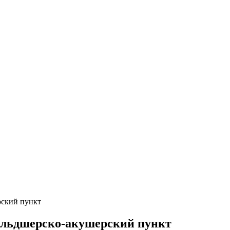
рский пункт
ельдшерско-акушерский пункт