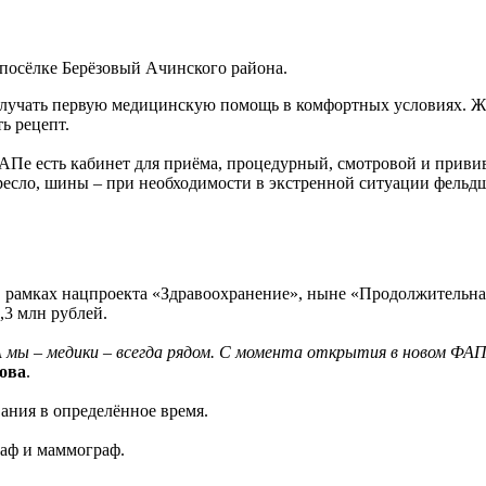
посёлке Берёзовый Ачинского района.
т получать первую медицинскую помощь в комфортных условиях. 
ь рецепт.
 ФАПе есть кабинет для приёма, процедурный, смотровой и при
ресло, шины – при необходимости в экстренной ситуации фельд
 рамках нацпроекта «Здравоохранение», ныне «Продолжительная
,3 млн рублей.
 мы – медики – всегда рядом. С момента открытия в новом ФАПе
ова
.
ания в определённое время.
раф и маммограф.