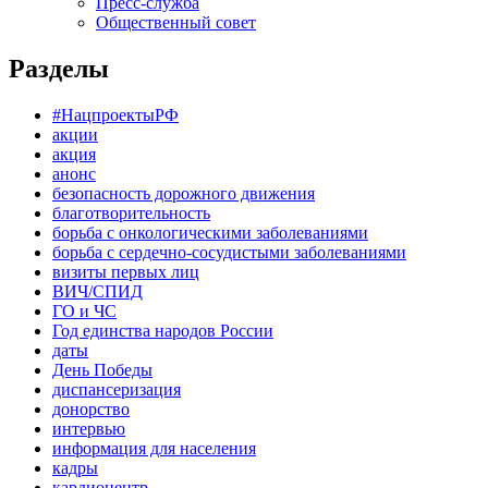
Пресс-служба
Общественный совет
Разделы
#НацпроектыРФ
акции
акция
анонс
безопасность дорожного движения
благотворительность
борьба с онкологическими заболеваниями
борьба с сердечно-сосудистыми заболеваниями
визиты первых лиц
ВИЧ/СПИД
ГО и ЧС
Год единства народов России
даты
День Победы
диспансеризация
донорство
интервью
информация для населения
кадры
кардиоцентр