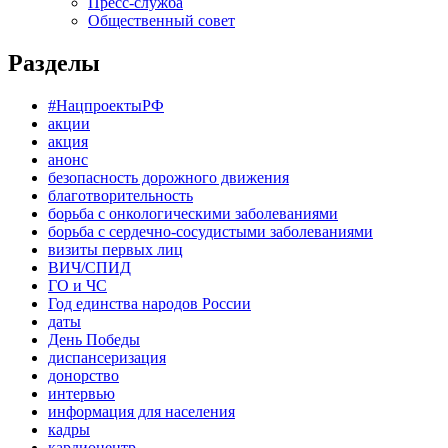
Пресс-служба
Общественный совет
Разделы
#НацпроектыРФ
акции
акция
анонс
безопасность дорожного движения
благотворительность
борьба с онкологическими заболеваниями
борьба с сердечно-сосудистыми заболеваниями
визиты первых лиц
ВИЧ/СПИД
ГО и ЧС
Год единства народов России
даты
День Победы
диспансеризация
донорство
интервью
информация для населения
кадры
кардиоцентр