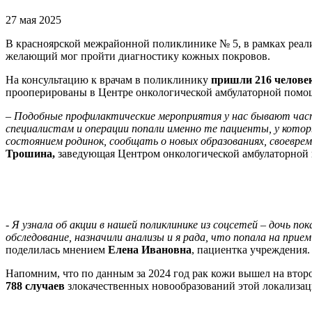
27 мая 2025
В красноярской межрайонной поликлинике № 5, в рамках реал
желающий мог пройти диагностику кожных покровов.
На консультацию к врачам в поликлинику
пришли 216 челове
прооперированы в Центре онкологической амбулаторной по
–
Подобные профилактические мероприятия у нас бывают част
специалистам и операции попали именно те пациенты, у котор
состоянием родинок, сообщать о новых образованиях, своевре
Трошина,
заведующая Центром онкологической амбулаторно
-
Я узнала об акции в нашей поликлинике из соцсетей – дочь по
обследование, назначили анализы и я рада, что попала на прием
поделилась мнением
Елена Ивановна
, пациентка учреждения.
Напомним, что по данным за 2024 год рак кожи вышел на втор
788 случаев
злокачественных новообразований этой локализац