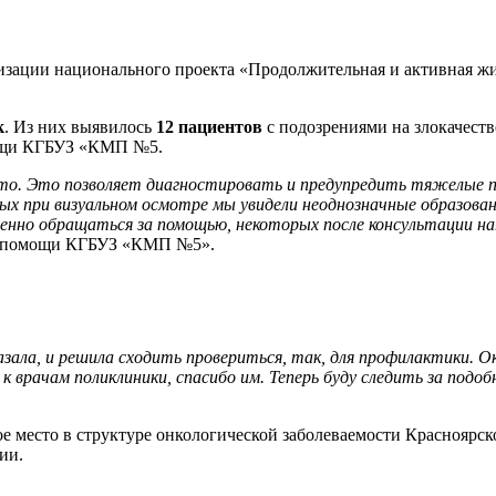
изации национального проекта «Продолжительная и активная ж
к
. Из них выявилось
12 пациентов
с подозрениями на злокачест
мощи КГБУЗ «КМП №5.
о. Это позволяет диагностировать и предупредить тяжелые пос
ых при визуальном осмотре мы увидели неоднозначные образован
менно обращаться за помощью, некоторых после консультации на
й помощи КГБУЗ «КМП №5».
казала, и решила сходить провериться, так, для профилактики. О
 к врачам поликлиники, спасибо им. Теперь буду следить за подоб
ое место в структуре онкологической заболеваемости Красноярс
ии.