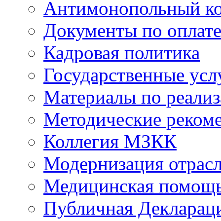
Антимонопольный к
Документы по оплате
Кадровая политика
Государственные усл
Материалы по реали
Методические реком
Коллегия МЗКК
Модернизация отрасл
Медицинская помощ
Публичная Деклараци