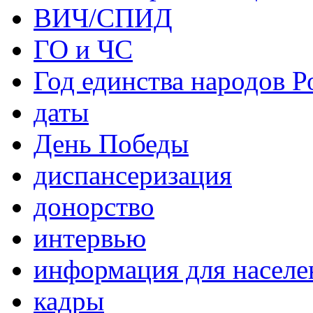
ВИЧ/СПИД
ГО и ЧС
Год единства народов Р
даты
День Победы
диспансеризация
донорство
интервью
информация для населе
кадры