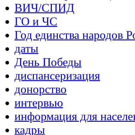
ВИЧ/СПИД
ГО и ЧС
Год единства народов Р
даты
День Победы
диспансеризация
донорство
интервью
информация для населе
кадры