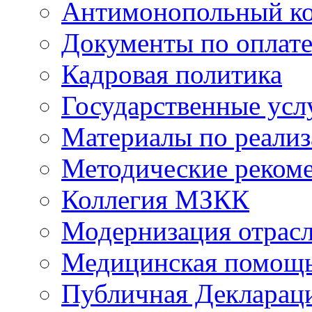
Антимонопольный к
Документы по оплате
Кадровая политика
Государственные усл
Материалы по реали
Методические реком
Коллегия МЗКК
Модернизация отрасл
Медицинская помощ
Публичная Деклараци