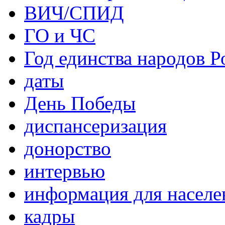
ВИЧ/СПИД
ГО и ЧС
Год единства народов Р
даты
День Победы
диспансеризация
донорство
интервью
информация для населе
кадры