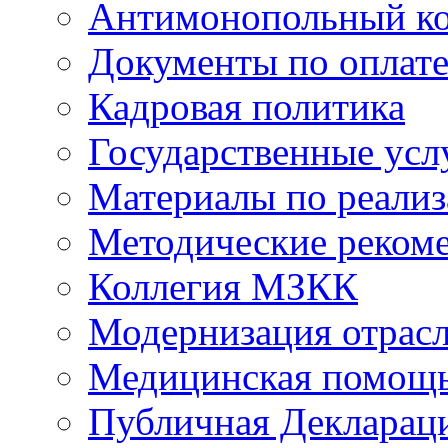
Антимонопольный к
Документы по оплате
Кадровая политика
Государственные усл
Материалы по реали
Методические реком
Коллегия МЗКК
Модернизация отрасл
Медицинская помощ
Публичная Деклараци