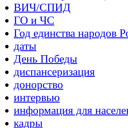
ВИЧ/СПИД
ГО и ЧС
Год единства народов Р
даты
День Победы
диспансеризация
донорство
интервью
информация для населе
кадры