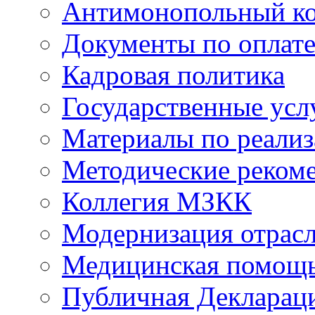
Антимонопольный к
Документы по оплате
Кадровая политика
Государственные усл
Материалы по реали
Методические реком
Коллегия МЗКК
Модернизация отрасл
Медицинская помощ
Публичная Деклараци