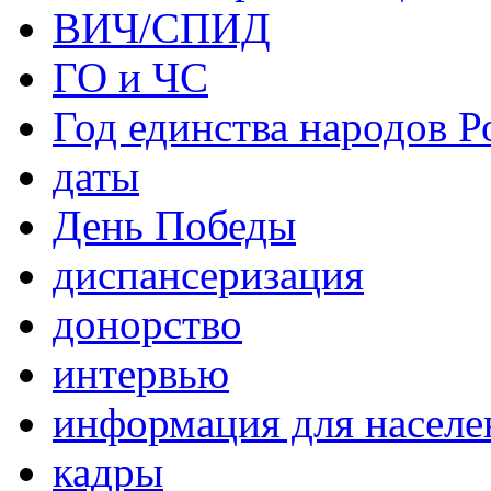
ВИЧ/СПИД
ГО и ЧС
Год единства народов Р
даты
День Победы
диспансеризация
донорство
интервью
информация для населе
кадры