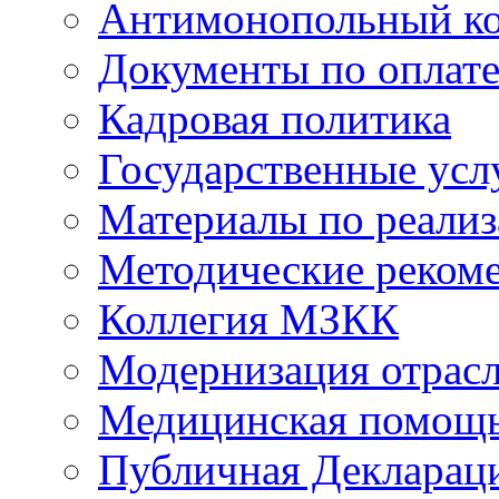
Антимонопольный к
Документы по оплате
Кадровая политика
Государственные усл
Материалы по реали
Методические реком
Коллегия МЗКК
Модернизация отрасл
Медицинская помощ
Публичная Деклараци