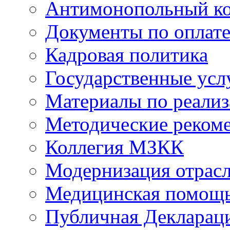
Антимонопольный к
Документы по оплате
Кадровая политика
Государственные усл
Материалы по реали
Методические реком
Коллегия МЗКК
Модернизация отрасл
Медицинская помощ
Публичная Деклараци