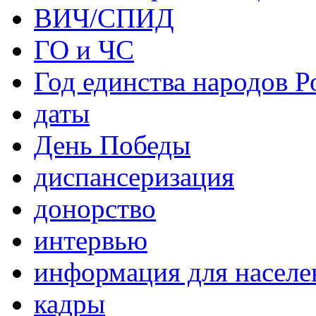
ВИЧ/СПИД
ГО и ЧС
Год единства народов Р
даты
День Победы
диспансеризация
донорство
интервью
информация для населе
кадры