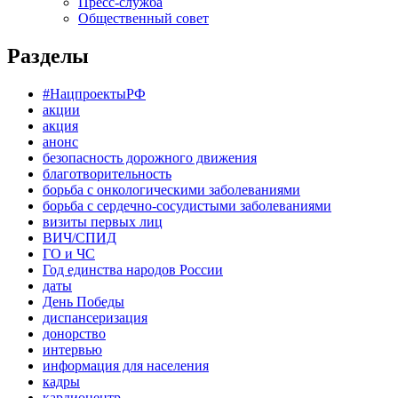
Пресс-служба
Общественный совет
Разделы
#НацпроектыРФ
акции
акция
анонс
безопасность дорожного движения
благотворительность
борьба с онкологическими заболеваниями
борьба с сердечно-сосудистыми заболеваниями
визиты первых лиц
ВИЧ/СПИД
ГО и ЧС
Год единства народов России
даты
День Победы
диспансеризация
донорство
интервью
информация для населения
кадры
кардиоцентр