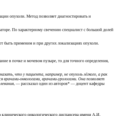
ации опухоли. Метод позволяет диагностировать и
аторе. По характерному свечению специалист с большой долей
жет быть применим и при других локализациях опухоли.
ние в почке и мочевом пузыре, то для точного определения,
ать, что у пациента, например, не опухоль лёгкого, а рак
я врачами-онкологами, врачами-урологами. Она позволяет
олевания
, — рассказал один из авторов* — доцент кафедры
о клинического онкологического диспансера имени А.И.