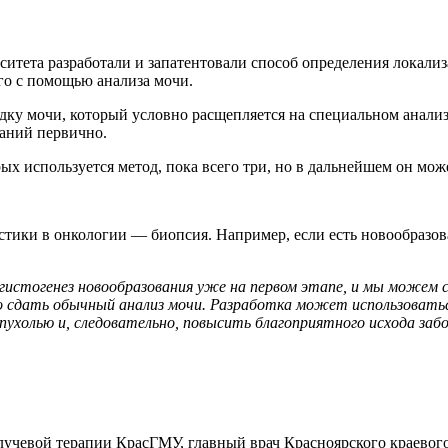
итета разработали и запатентовали способ определения локализ
го с помощью анализа мочи.
ку мочи, который условно расщепляется на специальном анализ
ваний первично.
рых используется метод, пока всего три, но в дальнейшем он мо
тики в онкологии — биопсия. Например, если есть новообразова
стогенез новообразования уже на первом этапе, и мы можем сказ
но сдать обычный анализ мочи. Разработка может использоватьс
пухолью и, следовательно, повысить благоприятного исхода заб
лучевой терапии КрасГМУ, главный врач Красноярского краевог