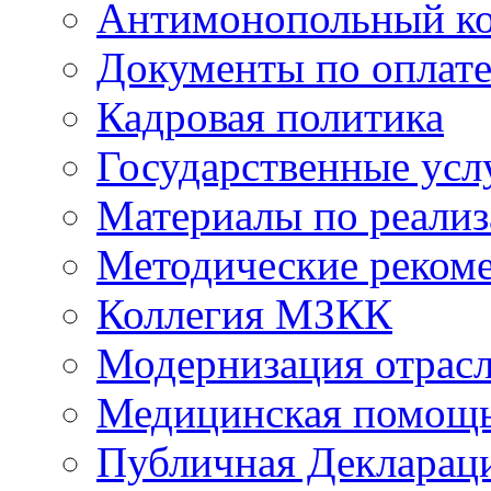
Антимонопольный к
Документы по оплате
Кадровая политика
Государственные усл
Материалы по реали
Методические реком
Коллегия МЗКК
Модернизация отрасл
Медицинская помощ
Публичная Деклараци