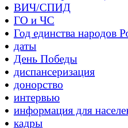
ВИЧ/СПИД
ГО и ЧС
Год единства народов Р
даты
День Победы
диспансеризация
донорство
интервью
информация для населе
кадры