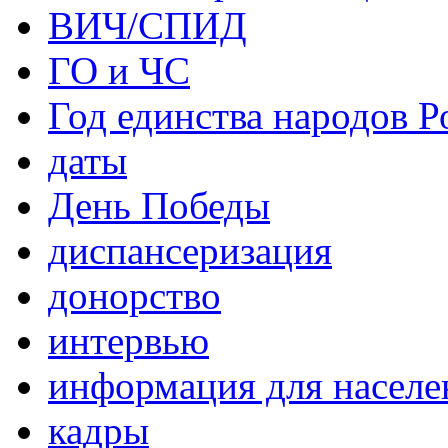
ВИЧ/СПИД
ГО и ЧС
Год единства народов Р
даты
День Победы
диспансеризация
донорство
интервью
информация для населе
кадры