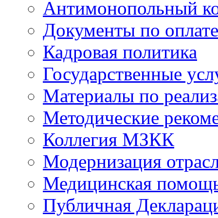
Антимонопольный к
Документы по оплате
Кадровая политика
Государственные усл
Материалы по реали
Методические реком
Коллегия МЗКК
Модернизация отрасл
Медицинская помощ
Публичная Деклараци