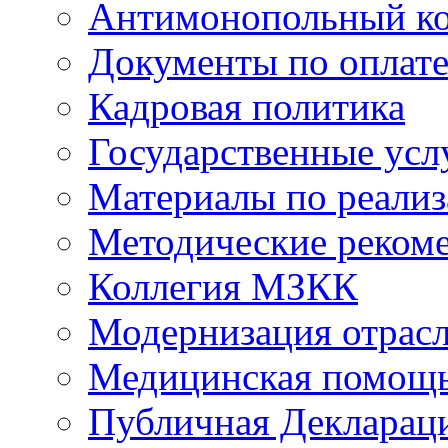
Антимонопольный к
Документы по оплате
Кадровая политика
Государственные усл
Материалы по реали
Методические реком
Коллегия МЗКК
Модернизация отрасл
Медицинская помощ
Публичная Деклараци