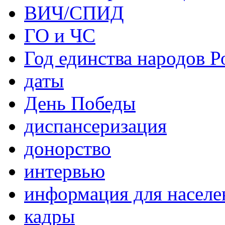
ВИЧ/СПИД
ГО и ЧС
Год единства народов Р
даты
День Победы
диспансеризация
донорство
интервью
информация для населе
кадры